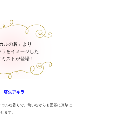
カルの碁」より
キラをイメージした
ィミストが登場！
 塔矢アキラ
ーラルな香りで、幼いながらも囲碁に真摯に
させます。