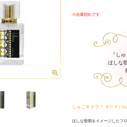
※在庫切れです
『しゅ
ほしな
しゅごキャラ！ オードパル
ほしな歌唄をイメージしたフ