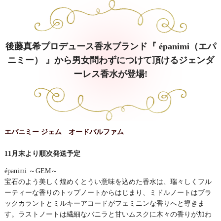
後藤真希プロデュース香水ブランド『 épanimi（エパ
ニミー） 』から男女問わずにつけて頂けるジェンダ
ーレス香水が登場!
エパニミー ジェム オードパルファム
11月末より順次発送予定
épanimi ～GEM～
宝石のよう美しく煌めくとうい意味を込めた香水は、瑞々しくフル
ーティーな香りのトップノートからはじまり、ミドルノートはブラ
ックカラントとミルキーアコードがフェミニンな香りへと導きま
す。ラストノートは繊細なバニラと甘いムスクに木々の香りが加わ