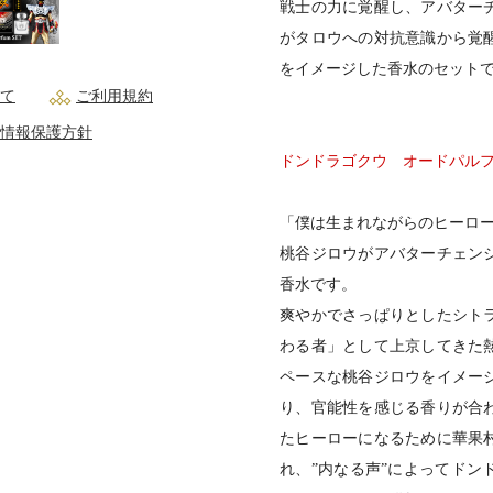
戦士の力に覚醒し、アバター
がタロウへの対抗意識から覚
をイメージした香水のセット
て
ご利用規約
情報保護方針
ドンドラゴクウ オードパル
「僕は生まれながらのヒーロ
桃谷ジロウがアバターチェン
香水です。
爽やかでさっぱりとしたシト
わる者」として上京してきた
ペースな桃谷ジロウをイメー
り、官能性を感じる香りが合
たヒーローになるために華果
れ、”内なる声”によってドン