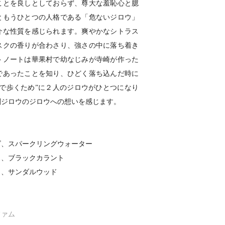
ことを良しとしておらず、尊大な羞恥心と臆
ともうひとつの人格である「危ないジロウ」
介な性質を感じられます。爽やかなシトラス
スクの香りが合わさり、強さの中に落ち着き
トノートは華果村で幼なじみが寺崎が作った
であったことを知り、ひどく落ち込んだ時に
で歩くため”に２人のジロウがひとつになり
闇ジロウのジロウへの想いを感じます。
ズ、スパークリングウォーター
ス、ブラックカラント
ク、サンダルウッド
ファム