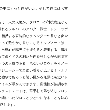
の中にずっと俺がいた。そして俺にはお前
もう一人の人格が、タロウへの対抗意識から
暴れるシルバーのアバター戦士・ドントラボ
。相反する官能的なラベンダーの香りと爽や
よって艶やかな香りになるトップノートは、
な自尊心が臨界点を迎えると表出する、普段
って低くドスの利いた声を発しながら敵味方
一つの人格である「危ないジロウ」をイメー
りジューシーで力強い香りが広がるミドルノ
な強敵であろうと襲い掛かる無謀にも近いド
タイルが浮かんできます。官能性が強調され
るラストノートは、華果村で落ち込むジロウ
一緒にいたジロウとひとつになることを決め
を感じます。