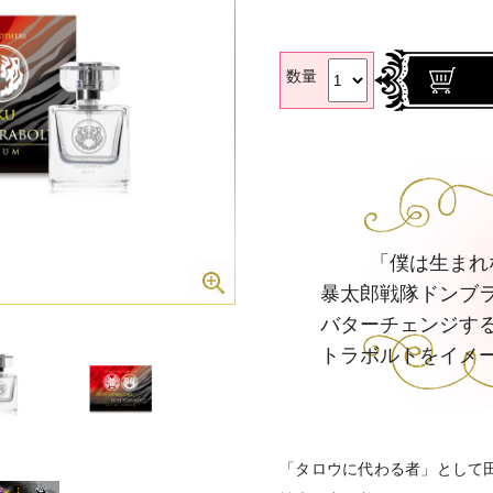
数量
「僕は生まれ
暴太郎戦隊ドンブ
バターチェンジす
トラボルトをイメ
「タロウに代わる者」として