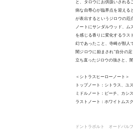
と、タロウにお供扱いされる
病な自尊心が臨界点を迎える
が表出するというジロウの厄
ノートにサンダルウッド、ム
を感じる香りに変化するラス
幻であったこと、寺崎が獣人
闇ジロウに励まされ”自分の足
立ち直ったジロウの強さと、
＜シトラスヒーローノート＞
トップノート：シトラス、ユ
ミドルノート：ピーチ、カシ
ラストノート：ホワイトムス
ドントラボルト オードパル