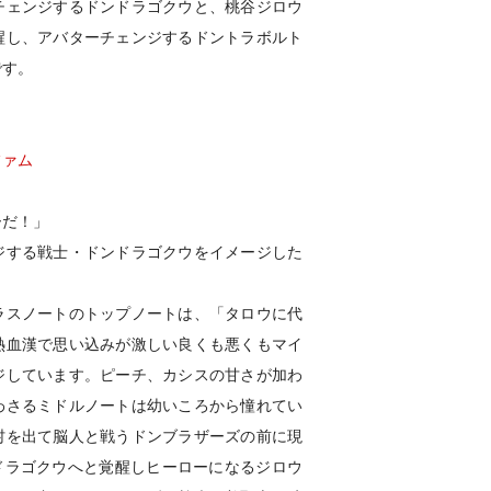
チェンジするドンドラゴクウと、桃谷ジロウ
醒し、アバターチェンジするドントラボルト
です。
ファム
ーだ！」
ジする戦士・ドンドラゴクウをイメージした
ラスノートのトップノートは、「タロウに代
熱血漢で思い込みが激しい良くも悪くもマイ
ジしています。ピーチ、カシスの甘さが加わ
わさるミドルノートは幼いころから憧れてい
村を出て脳人と戦うドンブラザーズの前に現
ドラゴクウへと覚醒しヒーローになるジロウ