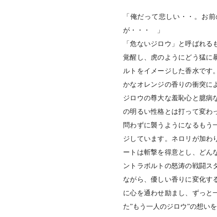
「俺だって悲しい・・。お前
が・・・ 」
「危ないジロウ」と呼ばれる
覚醒し、虎のようにどう猛に
ルトをイメージした香水です
かなオレンジの香りの衝突に
ジロウの尊大な羞恥心と臆病
の明るい性格とは打って変わ
問わずに襲うようになるもう
ジしています。ネロリが加わ
ートは斬撃を得意とし、どん
ントラボルトの怒涛の戦闘ス
ながら、優しい香りに変化す
に心を通わせ励まし、ずっと
た”もう一人のジロウ”の想い