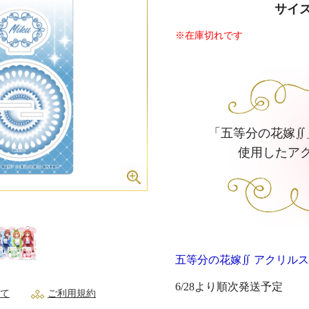
サイズ
※在庫切れです
「五等分の花嫁∬
使用したア
五等分の花嫁∬ アクリル
6/28より順次発送予定
て
ご利用規約