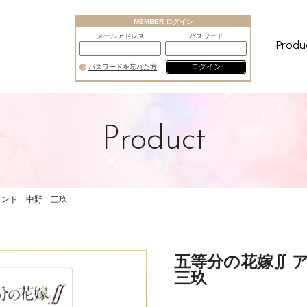
MEMBER ログイン
メールアドレス
パスワード
Produ
ログイン
パスワードを忘れた方
Product
タンド 中野 三玖
五等分の花嫁∬
三玖