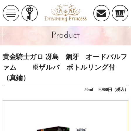
Product
黄金騎士ガロ 冴島 鋼牙 オードパルフ
ァム ※ザルバ ボトルリング付
（真鍮）
50ml 9,900円（税込）