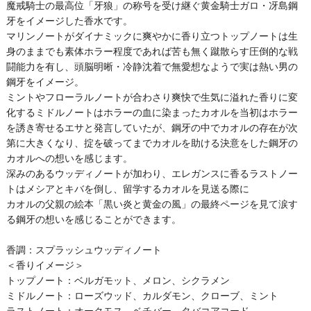
魔戒騎士の最高位「牙狼」の称号を受け継ぐ黄金騎士ガロ・冴島鋼
牙をイメージした香水です。
マリンノートがダイナミックに爽やかに香り立つトップノートは生
身のままでも素体ホラー程度であれば苦も無く蹴散らす圧倒的な戦
闘能力を有し、頭脳明晰・冷静沈着で無愛想なようで実は熱い男の
鋼牙をイメージ。
ミントやフローラルノートが合わさり爽快で生気に溢れた香りに変
化するミドルノートはホラーの血に染まったカオルを当初はホラー
を誘き寄せるエサと発言していたが、鋼牙の中でカオルの存在が次
第に大きくなり、掟を破ってまでカオルを助ける決意をした鋼牙の
カオルへの想いを感じます。
深みのあるウッディノートが加わり、エレガンスに香るラストノー
トはメシアとキバを倒し、留学するカオルを見送る際に
カオルの父親の絵本「黒い炎と黄金の風」の最終ページを見て涙す
る鋼牙の想いを感じることができます。
香調：スプラッシュウッディノート
＜香りイメージ＞
トップノート：ベルガモット、メロン、シクラメン
ミドルノート：ローズウッド、カルダモン、クローブ、ミント