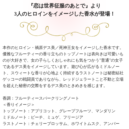
『恋は世界征服のあとで』より
3人のヒロインをイメージした香水が登場！
本作のヒロイン・禍原デス美／死神王女をイメージした香水です。
優雅なフルーティーの香り立ちのトップノートは表向きは可愛いも
のが大好きで、女の子らしくおしゃれにも気をつかう”普通”の女子
であるデス美をイメージしています。遊び心が広がるミドルノー
ト、スウィートな香りが心地よく持続するラストノートは秘密結社
ゲッコーの戦闘員でありながら、レッドジェラートこと不動と立場
を超えた秘密の交際をするデス美のときめきを感じます。
香調：フルーティースパークリングノート
＜香りイメージ＞
トップノート：アプリコット、グレープフルーツ、マンダリン
ミドルノート：ピーチ、ミュゲ、フリージア
ラストノート：チェリーブロッサム、ホワイトムスク、アンバー