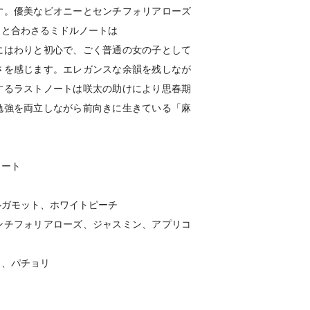
す。優美なビオニーとセンチフォリアローズ
りと合わさるミドルノートは
にはわりと初心で、ごく普通の女の子として
さを感じます。エレガンスな余韻を残しなが
するラストノートは咲太の助けにより思春期
勉強を両立しながら前向きに生きている「麻
ノート
ルガモット、ホワイトピーチ
ンチフォリアローズ、ジャスミン、アプリコ
ク、パチョリ