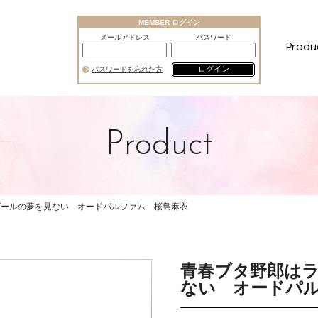
MEMBER ログイン
メールアドレス
パスワード
Produ
ログイン
パスワードを忘れた方
Product
ガールの夢を見ない オードパルファム 桜島麻衣
青春ブタ野郎は
ない オードパ