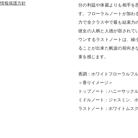
情報保護方針
分の利益や体裁よりも相手を
す。フローラルノートが加わ
力で全クラス中で最も結束力
彼女の人柄と人徳が宿されて
ウンするラストノートは、綾
ることが出来た帆波の前向き
束を感じます。
香調：ホワイトフローラルフ
＜香りイメージ＞
トップノート：ハニーサック
ミドルノート：ジャスミン、
ラストノート：ホワイトムス