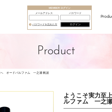
MEMBER ログイン
メールアドレス
パスワード
Produ
ログイン
パスワードを忘れた方
Product
へ オードパルファム 一之瀬 帆波
ようこそ実力至
ルファム 一之瀬