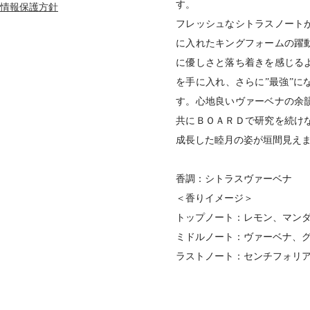
す。
情報保護方針
フレッシュなシトラスノート
に入れたキングフォームの躍
に優しさと落ち着きを感じる
を手に入れ、さらに”最強”に
す。心地良いヴァーベナの余
共にＢＯＡＲＤで研究を続け
成長した睦月の姿が垣間見え
香調：シトラスヴァーベナ
＜香りイメージ＞
トップノート：レモン、マン
ミドルノート：ヴァーベナ、
ラストノート：センチフォリ