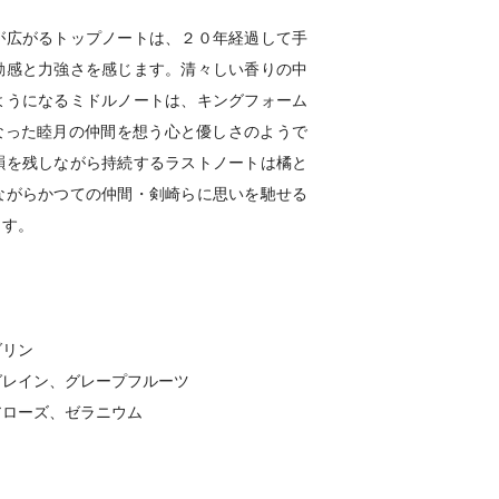
が広がるトップノートは、２０年経過して手
動感と力強さを感じます。清々しい香りの中
ようになるミドルノートは、キングフォーム
なった睦月の仲間を想う心と優しさのようで
韻を残しながら持続するラストノートは橘と
ながらかつての仲間・剣崎らに思いを馳せる
ます。
ダリン
グレイン、グレープフルーツ
アローズ、ゼラニウム