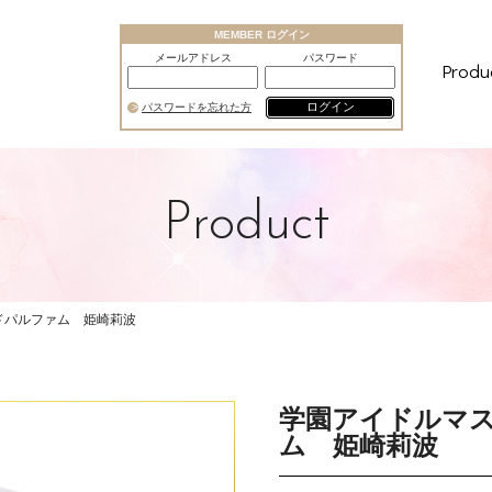
MEMBER ログイン
メールアドレス
パスワード
Produ
ログイン
パスワードを忘れた方
Product
ドパルファム 姫崎莉波
学園アイドルマス
ム 姫崎莉波