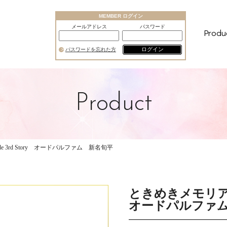
MEMBER ログイン
メールアドレス
パスワード
Produ
ログイン
パスワードを忘れた方
Product
ide 3rd Story オードパルファム 新名旬平
ときめきメモリアル Gi
オードパルファ