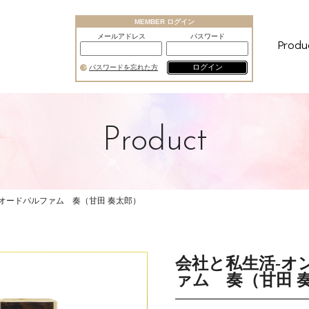
MEMBER ログイン
メールアドレス
パスワード
Produ
ログイン
パスワードを忘れた方
Product
 オードパルファム 奏（甘田 奏太郎）
会社と私生活-オ
ァム 奏（甘田 