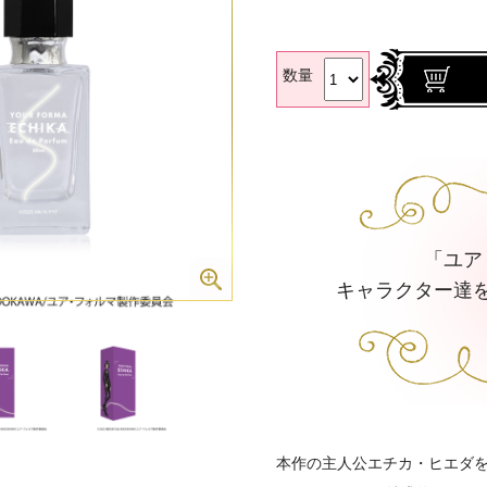
数量
「ユア
キャラクター達
本作の主人公エチカ・ヒエダ