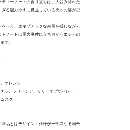
ーティーノートの香り立ちは、人並み外れた
すぎる能力ゆえに孤立している天才の姿が思
さを与え、エキゾチックな余韻を残しながら
ストノートは重大事件に立ち向かうエチカの
じます。
ル
シ、オレンジ
洋ナシ、フリージア、リリーオブザバレー
、ムスク
の商品とはデザイン・仕様が一部異なる場合