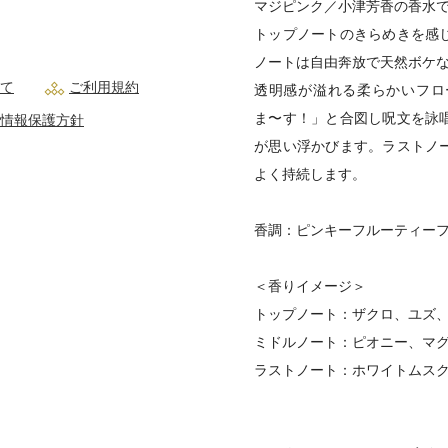
マジピンク／小津芳香の香水
トップノートのきらめきを感
ノートは自由奔放で天然ボケ
て
ご利用規約
透明感が溢れる柔らかいフロ
ま〜す！」と合図し呪文を詠
情報保護方針
が思い浮かびます。ラストノ
よく持続します。
香調：ピンキーフルーティー
＜香りイメージ＞
トップノート：ザクロ、ユズ
ミドルノート：ピオニー、マ
ラストノート：ホワイトムス