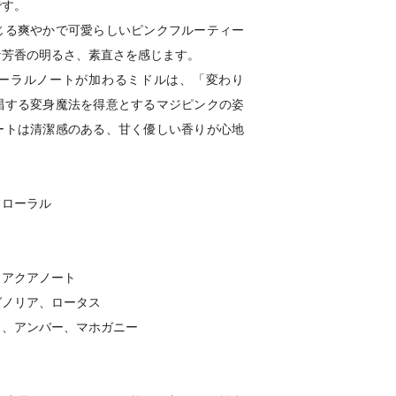
です。
じる爽やかで可愛らしいピンクフルーティー
な芳香の明るさ、素直さを感じます。
ーラルノートが加わるミドルは、「変わり
唱する変身魔法を得意とするマジピンクの姿
ートは清潔感のある、甘く優しい香りが心地
フローラル
、アクアノート
グノリア、ロータス
ク、アンバー、マホガニー