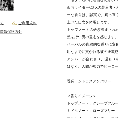
「命を守るのに理由なんかい
仮面ライダーG3-Xの装着者
ーな香りは、誠実で、真っ直
上げた信念を体現します。
て
ご利用規約
トップノートの研ぎ澄まされ
情報保護方針
義を持つ男の意志を感じます
ハーバルの直線的な香りに変
用なまでに貫かれる彼の正義
アンバーが合わさり、温もり
はなく、人間が努力でヒーロ
香調：シトラスアンバリー
＜香りイメージ＞
トップノート：グレープフル
ミドルノート：ローズマリー