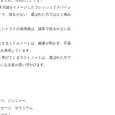
りません。当然のことです」
・氷川誠をイメージしたフレッシュでスパイシ
ぐで、揺るがない、選ばれた力ではなく積み
たシトラスの清潔感は、誠実で揺るがない正
。
化するミドルノートは、融通が利かず、不器
感を表現しています。
を帯びてくるラストノートは、選ばれた力で
ーになる姿が思い浮かびます。
ーツ、ジンジャー
、セージ、ゼラニウム