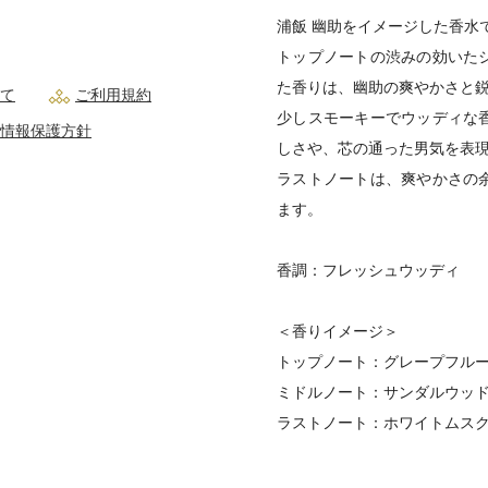
浦飯 幽助をイメージした香水
トップノートの渋みの効いた
た香りは、幽助の爽やかさと
て
ご利用規約
少しスモーキーでウッディな
情報保護方針
しさや、芯の通った男気を表
ラストノートは、爽やかさの
ます。
香調：フレッシュウッディ
＜香りイメージ＞
トップノート：グレープフル
ミドルノート：サンダルウッ
ラストノート：ホワイトムス