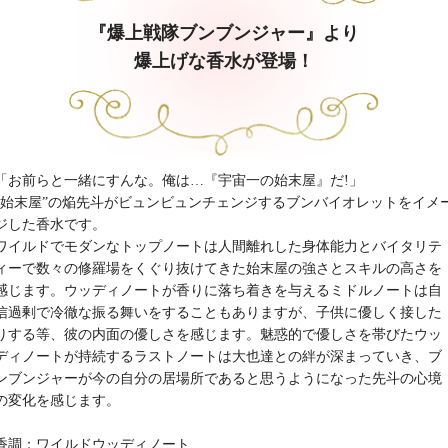
『爆上戦隊ブンブンジャー』より
爆上げな香水が登場！
「お前らと一緒にすんな。俺は…『宇宙一の始末屋』だ!」
”始末屋”の焔先斗がビュンビュンチェンジするブンバイオレットをイメ
ジした香水です。
ワイルドでモダンなトップノートは人間離れした身体能力とバイタリテ
ィーで数々の修羅場をくぐり抜けてきた始末屋の強さとスキルの高さを
感じます。ウッディノートが香りに落ち着きを与えるミドルノートは自
信過剰で冷徹な振る舞いをすることもありますが、子供に優しく接した
りする等、彼の内面の優しさを感じます。魅惑的で優しさを帯びたウッ
ディノートが持続するラストノートは大也達との絆が深まっていき、ブ
ンブンジャーが今の自分の居場所であると思うようになった先斗の心境
の変化を感じます。
香調：ワイルドウッディノート