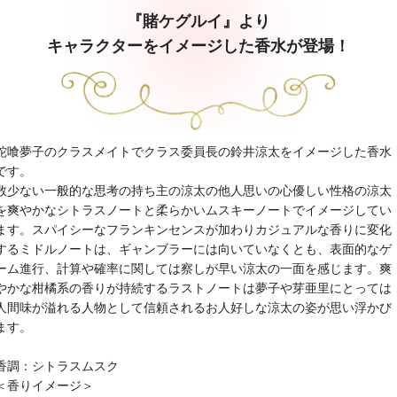
『賭ケグルイ』より
キャラクターをイメージした香水が登場！
蛇喰夢子のクラスメイトでクラス委員長の鈴井涼太をイメージした香水
です。
数少ない一般的な思考の持ち主の涼太の他人思いの心優しい性格の涼太
を爽やかなシトラスノートと柔らかいムスキーノートでイメージしてい
ます。スパイシーなフランキンセンスが加わりカジュアルな香りに変化
するミドルノートは、ギャンブラーには向いていなくとも、表面的なゲ
ーム進行、計算や確率に関しては察しが早い涼太の一面を感じます。爽
やかな柑橘系の香りが持続するラストノートは夢子や芽亜里にとっては
人間味が溢れる人物として信頼されるお人好しな涼太の姿が思い浮かび
ます。
香調：シトラスムスク
＜香りイメージ＞