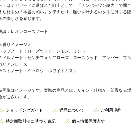
ートはテガソードに選ばれた戦士として、「ナンバーワン聴力」で聞こ
えた相手の「本当の願い」を伝えたり、願いを叶えるのを手助けする陸
王の優しさを感じます。
香調：レオンローズノート
＜香りイメージ＞
トップノート：ローズウッド、レモン、ミント
ミドルノート：センチフォリアローズ、ローズウッド、アンバー、ブル
ガリアンローズ
ラストノート：ミツロウ、ホワイトムスク
※画像はイメージです。実際の商品とはデザイン・仕様が一部異なる場
合がございます。
ショッピングガイド
返品について
ご利用規約
特定商取引法に基づく表記
個人情報保護方針