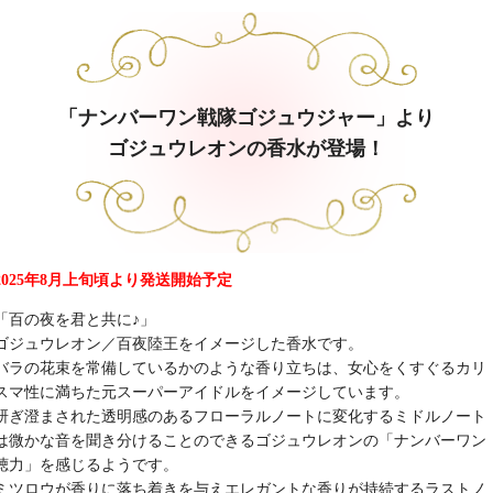
「ナンバーワン戦隊ゴジュウジャー」より
ゴジュウレオンの香水が登場！
2025年8月上旬頃より発送開始予定
「百の夜を君と共に♪」
ゴジュウレオン／百夜陸王をイメージした香水です。
バラの花束を常備しているかのような香り立ちは、女心をくすぐるカリ
スマ性に満ちた元スーパーアイドルをイメージしています。
研ぎ澄まされた透明感のあるフローラルノートに変化するミドルノート
は微かな音を聞き分けることのできるゴジュウレオンの「ナンバーワン
聴力」を感じるようです。
ミツロウが香りに落ち着きを与えエレガントな香りが持続するラストノ