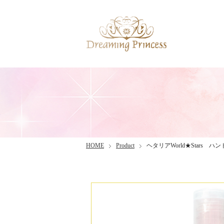
HOME
Product
ヘタリアWorld★Stars 