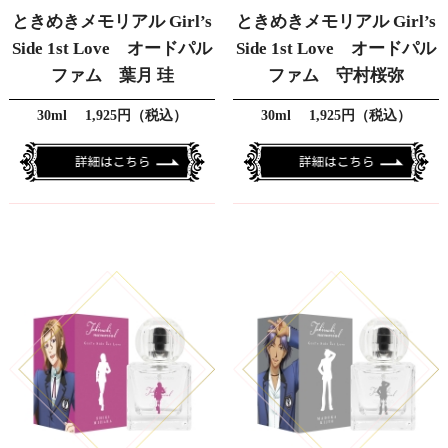
ときめきメモリアル Girl’s
ときめきメモリアル Girl’s
Side 1st Love オードパル
Side 1st Love オードパル
ファム 葉月 珪
ファム 守村桜弥
30ml 1,925円（税込）
30ml 1,925円（税込）