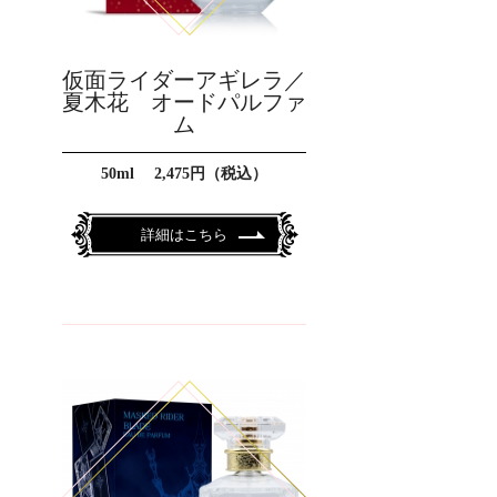
仮面ライダーアギレラ／
夏木花 オードパルファ
ム
50ml 2,475円（税込）
詳細はこちら