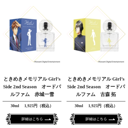
ときめきメモリアル Girl’s
ときめきメモリアル Girl’s
Side 2nd Season オードパ
Side 2nd Season オードパ
ルファム 赤城一雪
ルファム 古森 拓
30ml 1,925円（税込）
30ml 1,925円（税込）