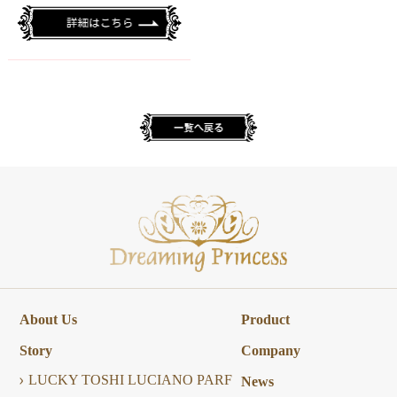
About Us
Product
Story
Company
LUCKY TOSHI LUCIANO PARF
News