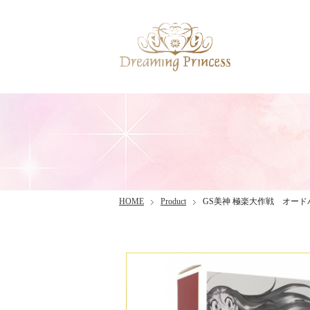
HOME
Product
GS美神 極楽大作戦 オー