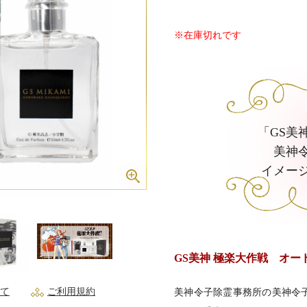
※在庫切れです
「GS美
美神
イメー
GS美神 極楽大作戦 オ
て
ご利用規約
美神令子除霊事務所の美神令