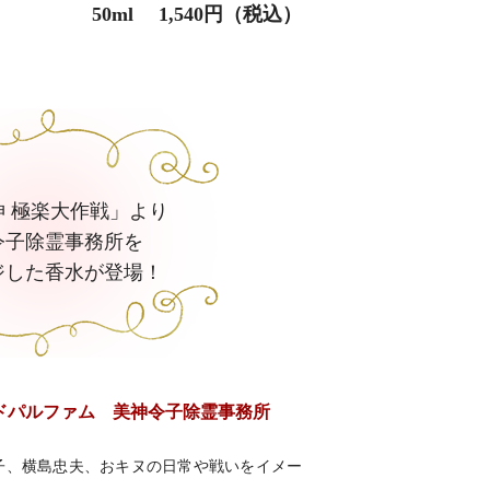
50ml 1,540円（税込）
神 極楽大作戦」より
令子除霊事務所を
ジした香水が登場！
ードパルファム 美神令子除霊事務所
子、横島忠夫、おキヌの日常や戦いをイメー