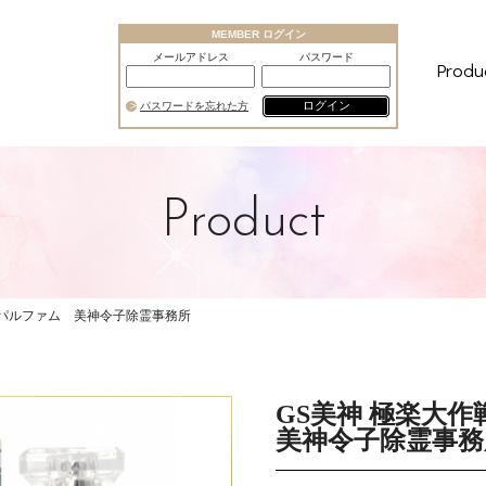
MEMBER ログイン
メールアドレス
パスワード
Produ
ログイン
パスワードを忘れた方
Product
ドパルファム 美神令子除霊事務所
GS美神 極楽大
美神令子除霊事務